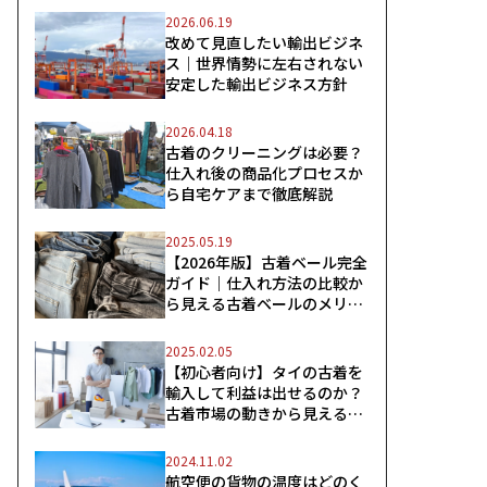
2026.06.19
改めて見直したい輸出ビジネ
ス｜世界情勢に左右されない
安定した輸出ビジネス方針
2026.04.18
古着のクリーニングは必要？
仕入れ後の商品化プロセスか
ら自宅ケアまで徹底解説
2025.05.19
【2026年版】古着ベール完全
ガイド｜仕入れ方法の比較か
ら見える古着ベールのメリッ
ト
2025.02.05
【初心者向け】タイの古着を
輸入して利益は出せるのか？
古着市場の動きから見えるス
ムーズな輸入のコツ
2024.11.02
航空便の貨物の温度はどのく