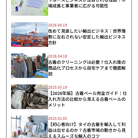
場成長と事業者に広がる可能性
2026.06.19
改めて見直したい輸出ビジネス｜世界情
勢に左右されない安定した輸出ビジネス
方針
2026.04.18
古着のクリーニングは必要？仕入れ後の
商品化プロセスから自宅ケアまで徹底解
説
2025.05.19
【2026年版】古着ベール完全ガイド｜仕
入れ方法の比較から見える古着ベールの
メリット
2025.02.05
【初心者向け】タイの古着を輸入して利
益は出せるのか？古着市場の動きから見
えるスムーズな輸入のコツ