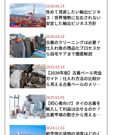
2026.06.19
改めて見直したい輸出ビジネ
ス｜世界情勢に左右されない
安定した輸出ビジネス方針
2026.04.18
古着のクリーニングは必要？
仕入れ後の商品化プロセスか
ら自宅ケアまで徹底解説
2025.05.19
【2026年版】古着ベール完全
ガイド｜仕入れ方法の比較か
ら見える古着ベールのメリッ
ト
2025.02.05
【初心者向け】タイの古着を
輸入して利益は出せるのか？
古着市場の動きから見えるス
ムーズな輸入のコツ
2024.11.02
航空便の貨物の温度はどのく