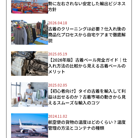
勢に左右されない安定した輸出ビジネス
方針
2026.04.18
古着のクリーニングは必要？仕入れ後の
商品化プロセスから自宅ケアまで徹底解
説
2025.05.19
【2026年版】古着ベール完全ガイド｜仕
入れ方法の比較から見える古着ベールの
メリット
2025.02.05
【初心者向け】タイの古着を輸入して利
益は出せるのか？古着市場の動きから見
えるスムーズな輸入のコツ
2024.11.02
航空便の貨物の温度はどのくらい？温度
管理の方法とコンテナの種類