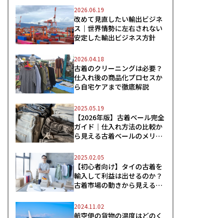
2026.06.19
改めて見直したい輸出ビジネ
ス｜世界情勢に左右されない
安定した輸出ビジネス方針
2026.04.18
古着のクリーニングは必要？
仕入れ後の商品化プロセスか
ら自宅ケアまで徹底解説
2025.05.19
【2026年版】古着ベール完全
ガイド｜仕入れ方法の比較か
ら見える古着ベールのメリッ
ト
2025.02.05
【初心者向け】タイの古着を
輸入して利益は出せるのか？
古着市場の動きから見えるス
ムーズな輸入のコツ
2024.11.02
航空便の貨物の温度はどのく