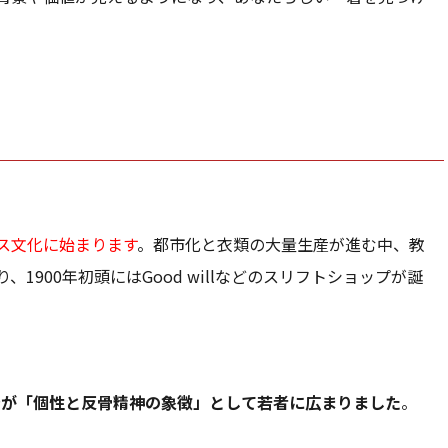
ース文化に始まります
。都市化と衣類の大量生産が進む中、教
900年初頭にはGood willなどのスリフトショップが誕
着が「個性と反骨精神の象徴」として若者に広まりました
。