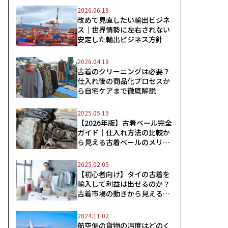
2026.06.19
改めて見直したい輸出ビジネ
ス｜世界情勢に左右されない
安定した輸出ビジネス方針
2026.04.18
古着のクリーニングは必要？
仕入れ後の商品化プロセスか
ら自宅ケアまで徹底解説
2025.05.19
【2026年版】古着ベール完全
ガイド｜仕入れ方法の比較か
ら見える古着ベールのメリッ
ト
2025.02.05
【初心者向け】タイの古着を
輸入して利益は出せるのか？
古着市場の動きから見えるス
ムーズな輸入のコツ
2024.11.02
航空便の貨物の温度はどのく