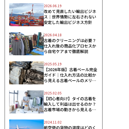
2026.06.19
改めて見直したい輸出ビジネ
ス｜世界情勢に左右されない
安定した輸出ビジネス方針
2026.04.18
古着のクリーニングは必要？
仕入れ後の商品化プロセスか
ら自宅ケアまで徹底解説
2025.05.19
【2026年版】古着ベール完全
ガイド｜仕入れ方法の比較か
ら見える古着ベールのメリッ
ト
2025.02.05
【初心者向け】タイの古着を
輸入して利益は出せるのか？
古着市場の動きから見えるス
ムーズな輸入のコツ
2024.11.02
航空便の貨物の温度はどのく